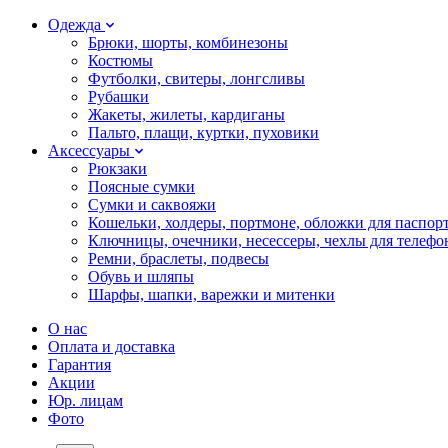
Одежда
Брюки, шорты, комбинезоны
Костюмы
Футболки, свитеры, лонгсливы
Рубашки
Жакеты, жилеты, кардиганы
Пальто, плащи, куртки, пуховики
Аксессуары
Рюкзаки
Поясные сумки
Сумки и саквояжи
Кошельки, холдеры, портмоне, обложки для паспор
Ключницы, очечники, несессеры, чехлы для телефо
Ремни, браслеты, подвесы
Обувь и шляпы
Шарфы, шапки, варежки и митенки
О нас
Оплата и доставка
Гарантия
Акции
Юр. лицам
Фото