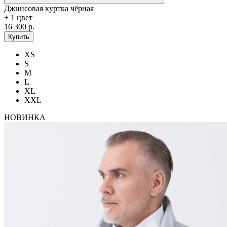
Джинсовая куртка чёрная
+ 1 цвет
16 300 р.
Купить
XS
S
M
L
XL
XXL
НОВИНКА