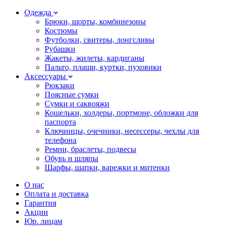
Одежда
Брюки, шорты, комбинезоны
Костюмы
Футболки, свитеры, лонгсливы
Рубашки
Жакеты, жилеты, кардиганы
Пальто, плащи, куртки, пуховики
Аксессуары
Рюкзаки
Поясные сумки
Сумки и саквояжи
Кошельки, холдеры, портмоне, обложки для
паспорта
Ключницы, очечники, несессеры, чехлы для
телефона
Ремни, браслеты, подвесы
Обувь и шляпы
Шарфы, шапки, варежки и митенки
О нас
Оплата и доставка
Гарантия
Акции
Юр. лицам