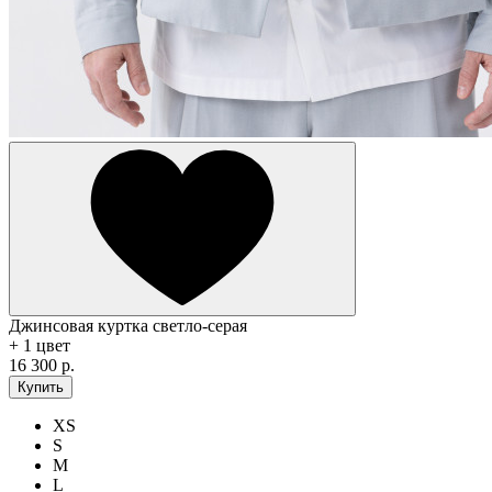
Джинсовая куртка светло-серая
+ 1 цвет
16 300 р.
Купить
XS
S
M
L