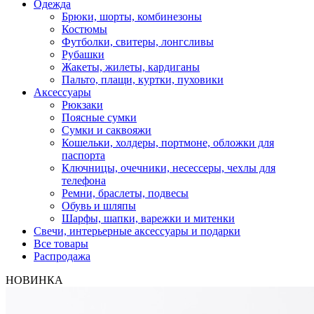
Одежда
Брюки, шорты, комбинезоны
Костюмы
Футболки, свитеры, лонгсливы
Рубашки
Жакеты, жилеты, кардиганы
Пальто, плащи, куртки, пуховики
Аксессуары
Рюкзаки
Поясные сумки
Сумки и саквояжи
Кошельки, холдеры, портмоне, обложки для
паспорта
Ключницы, очечники, несессеры, чехлы для
телефона
Ремни, браслеты, подвесы
Обувь и шляпы
Шарфы, шапки, варежки и митенки
Cвечи, интерьерные аксессуары и подарки
Все товары
Распродажа
НОВИНКА