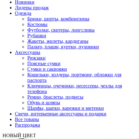
Новинки
Лидеры продаж
Одежда
Брюки, шорты, комбинезоны
Костюмы
Футболки, свитеры, лонгсливы
Рубашки
Жакеты, жилеты, кардиганы
Пальто, плащи, куртки, пуховики
Аксессуары
Рюкзаки
Поясные сумки
Сумки и саквояжи
Кошельки, холдеры, портмоне, обложки для
паспорта
Ключницы, очечники, несессеры, чехлы для
телефона
Ремни, браслеты, подвесы
Обувь и шляпы
Шарфы, шапки, варежки и митенки
Cвечи, интерьерные аксессуары и подарки
Все товары
Распродажа
НОВЫЙ ЦВЕТ