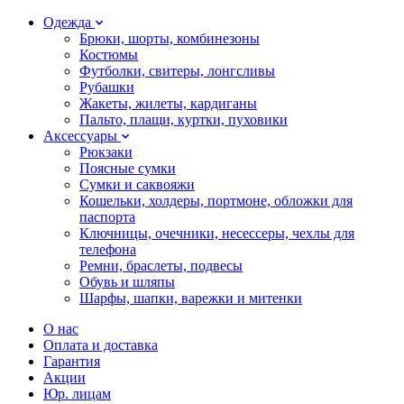
Одежда
Брюки, шорты, комбинезоны
Костюмы
Футболки, свитеры, лонгсливы
Рубашки
Жакеты, жилеты, кардиганы
Пальто, плащи, куртки, пуховики
Аксессуары
Рюкзаки
Поясные сумки
Сумки и саквояжи
Кошельки, холдеры, портмоне, обложки для
паспорта
Ключницы, очечники, несессеры, чехлы для
телефона
Ремни, браслеты, подвесы
Обувь и шляпы
Шарфы, шапки, варежки и митенки
О нас
Оплата и доставка
Гарантия
Акции
Юр. лицам