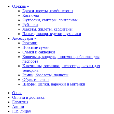
Одежда
Брюки, шорты, комбинезоны
Костюмы
Футболки, свитеры, лонгсливы
Рубашки
Жакеты, жилеты, кардиганы
Пальто, плащи, куртки, пуховики
Аксессуары
Рюкзаки
Поясные сумки
Сумки и саквояжи
Кошельки, холдеры, портмоне, обложки для
паспорта
Ключницы, очечники, несессеры, чехлы для
телефона
Ремни, браслеты, подвесы
Обувь и шляпы
Шарфы, шапки, варежки и митенки
О нас
Оплата и доставка
Гарантия
Акции
Юр. лицам