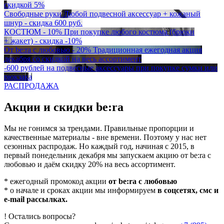
скидкой 5%
Свободные руки
Любой подвесной аксессуар + кожаный
шнур - скидка 600 руб.
КОСТЮМ - 10%
При покупке любого костюма (брюки
+ жакет) - скидка -10%
От be:ra с любовью - 20%
Традиционная ежегодная акция
декабря со скидкой на весь ассортимент
-600 рублей
на подвесные аксессуары при покупке сумки или
рюкзака
РАСПРОДАЖА
Акции и скидки be:ra
Мы не гонимся за трендами. Правильные пропорции и
качественные материалы - вне времени. Поэтому у нас нет
сезонных распродаж. Но каждый год, начиная с 2015, в
первый понедельник декабря мы запускаем акцию от be:ra с
любовью и даём скидку 20% на весь ассортимент.
* ежегодный промокод акции
от be:ra с любовью
* о начале и сроках акции мы информируем
в соцсетях, смс и
e-mail рассылках.
!
Остались вопросы?