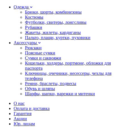
Одежда
Брюки, шорты, комбинезоны
Костюмы
Футболки, свитеры, лонгсливы
Рубашки
Жакеты, жилеты, кардиганы
Пальто, плащи, куртки, пуховики
Аксессуары
Рюкзаки
Поясные сумки
Сумки и саквояжи
Кошельки, холдеры, портмоне, обложки для
паспорта
Ключницы, очечники, несессеры, чехлы для
телефона
Ремни, браслеты, подвесы
Обувь и шляпы
Шарфы, шапки, варежки и митенки
О нас
Оплата и доставка
Гарантия
Акции
Юр. лицам