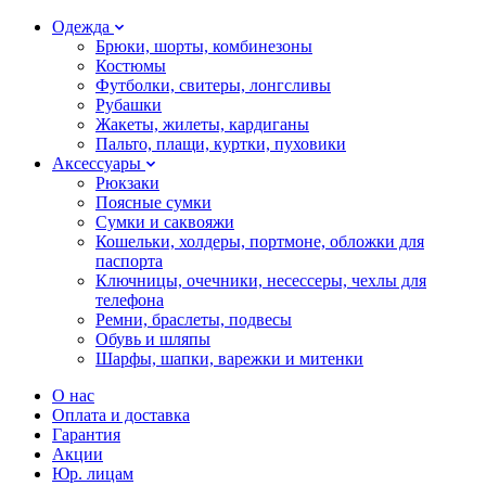
Одежда
Брюки, шорты, комбинезоны
Костюмы
Футболки, свитеры, лонгсливы
Рубашки
Жакеты, жилеты, кардиганы
Пальто, плащи, куртки, пуховики
Аксессуары
Рюкзаки
Поясные сумки
Сумки и саквояжи
Кошельки, холдеры, портмоне, обложки для
паспорта
Ключницы, очечники, несессеры, чехлы для
телефона
Ремни, браслеты, подвесы
Обувь и шляпы
Шарфы, шапки, варежки и митенки
О нас
Оплата и доставка
Гарантия
Акции
Юр. лицам