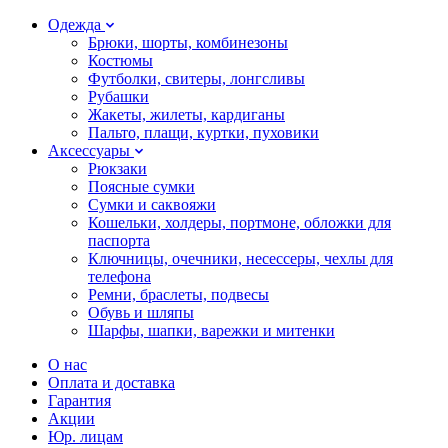
Одежда
Брюки, шорты, комбинезоны
Костюмы
Футболки, свитеры, лонгсливы
Рубашки
Жакеты, жилеты, кардиганы
Пальто, плащи, куртки, пуховики
Аксессуары
Рюкзаки
Поясные сумки
Сумки и саквояжи
Кошельки, холдеры, портмоне, обложки для
паспорта
Ключницы, очечники, несессеры, чехлы для
телефона
Ремни, браслеты, подвесы
Обувь и шляпы
Шарфы, шапки, варежки и митенки
О нас
Оплата и доставка
Гарантия
Акции
Юр. лицам