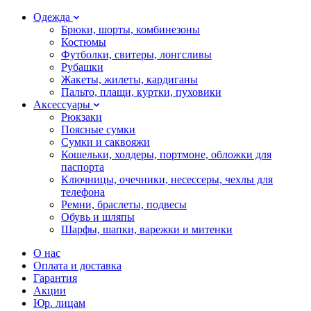
Одежда
Брюки, шорты, комбинезоны
Костюмы
Футболки, свитеры, лонгсливы
Рубашки
Жакеты, жилеты, кардиганы
Пальто, плащи, куртки, пуховики
Аксессуары
Рюкзаки
Поясные сумки
Сумки и саквояжи
Кошельки, холдеры, портмоне, обложки для
паспорта
Ключницы, очечники, несессеры, чехлы для
телефона
Ремни, браслеты, подвесы
Обувь и шляпы
Шарфы, шапки, варежки и митенки
О нас
Оплата и доставка
Гарантия
Акции
Юр. лицам