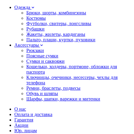
Одежда
Брюки, шорты, комбинезоны
Костюмы
Футболки, свитеры, лонгсливы
Рубашки
Жакеты, жилеты, кардиганы
Пальто, плащи, куртки, пуховики
Аксессуары
Рюкзаки
Поясные сумки
Сумки и саквояжи
Кошельки, холдеры, портмоне, обложки для
паспорта
Ключницы, очечники, несессеры, чехлы для
телефона
Ремни, браслеты, подвесы
Обувь и шляпы
Шарфы, шапки, варежки и митенки
О нас
Оплата и доставка
Гарантия
Акции
Юр. лицам