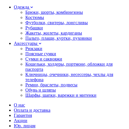
Одежда
Брюки, шорты, комбинезоны
Костюмы
Футболки, свитеры, лонгсливы
Рубашки
Жакеты, жилеты, кардиганы
Пальто, плащи, куртки, пуховики
Аксессуары
Рюкзаки
Поясные сумки
Сумки и саквояжи
Кошельки, холдеры, портмоне, обложки для
паспорта
Ключницы, очечники, несессеры, чехлы для
телефона
Ремни, браслеты, подвесы
Обувь и шляпы
Шарфы, шапки, варежки и митенки
О нас
Оплата и доставка
Гарантия
Акции
Юр. лицам