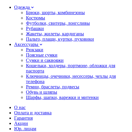
Одежда
Брюки, шорты, комбинезоны
Костюмы
Футболки, свитеры, лонгсливы
Рубашки
Жакеты, жилеты, кардиганы
Пальто, плащи, куртки, пуховики
Аксессуары
Рюкзаки
Поясные сумки
Сумки и саквояжи
Кошельки, холдеры, портмоне, обложки для
паспорта
Ключницы, очечники, несессеры, чехлы для
телефона
Ремни, браслеты, подвесы
Обувь и шляпы
Шарфы, шапки, варежки и митенки
О нас
Оплата и доставка
Гарантия
Акции
Юр. лицам