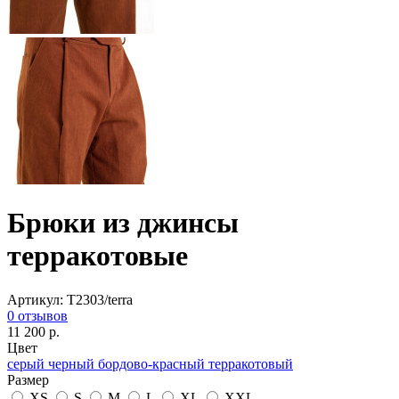
Брюки из джинсы
терракотовые
Артикул: T2303/terra
0 отзывов
11 200 р.
Цвет
серый
черный
бордово-красный
терракотовый
Размер
XS
S
M
L
XL
XXL