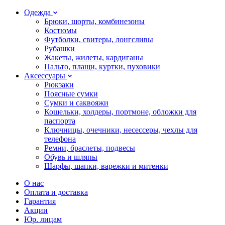
Одежда
Брюки, шорты, комбинезоны
Костюмы
Футболки, свитеры, лонгсливы
Рубашки
Жакеты, жилеты, кардиганы
Пальто, плащи, куртки, пуховики
Аксессуары
Рюкзаки
Поясные сумки
Сумки и саквояжи
Кошельки, холдеры, портмоне, обложки для
паспорта
Ключницы, очечники, несессеры, чехлы для
телефона
Ремни, браслеты, подвесы
Обувь и шляпы
Шарфы, шапки, варежки и митенки
О нас
Оплата и доставка
Гарантия
Акции
Юр. лицам