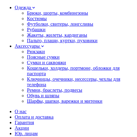
Одежда
Брюки, шорты, комбинезоны
Костюмы
Футболки, свитеры, лонгсливы
Рубашки
Жакеты, жилеты, кардиганы
Пальто, плащи, куртки, пуховики
Аксессуары
Рюкзаки
Поясные сумки
Сумки и саквояжи
Кошельки, холдеры, портмоне, обложки для
паспорта
Ключницы, очечники, несессеры, чехлы для
телефона
Ремни, браслеты, подвесы
Обувь и шляпы
Шарфы, шапки, варежки и митенки
О нас
Оплата и доставка
Гарантия
Акции
Юр. лицам