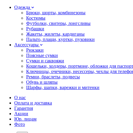
Одежда
Брюки, шорты, комбинезоны
Костюмы
Футболки, свитеры, лонгсливы
Рубашки
Жакеты, жилеты, кардиганы
Пальто, плащи, куртки, пуховики
Аксессуары
Рюкзаки
Поясные сумки
Сумки и саквояжи
Кошельки, холдеры, портмоне, обложки для паспор
Ключницы, очечники, несессеры, чехлы для телефо
Ремни, браслеты, подвесы
Обувь и шляпы
Шарфы, шапки, варежки и митенки
О нас
Оплата и доставка
Гарантия
Акции
Юр. лицам
Фото