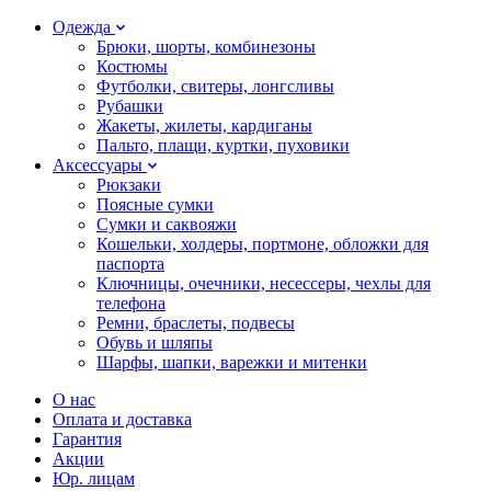
Одежда
Брюки, шорты, комбинезоны
Костюмы
Футболки, свитеры, лонгсливы
Рубашки
Жакеты, жилеты, кардиганы
Пальто, плащи, куртки, пуховики
Аксессуары
Рюкзаки
Поясные сумки
Сумки и саквояжи
Кошельки, холдеры, портмоне, обложки для
паспорта
Ключницы, очечники, несессеры, чехлы для
телефона
Ремни, браслеты, подвесы
Обувь и шляпы
Шарфы, шапки, варежки и митенки
О нас
Оплата и доставка
Гарантия
Акции
Юр. лицам