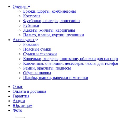
Одежда
Брюки, шорты, комбинезоны
Костюмы
Футболки, свитеры, лонгсливы
Рубашки
Жакеты, жилеты, кардиганы
Пальто, плащи, куртки, пуховики
Аксессуары
Рюкзаки
Поясные сумки
Сумки и саквояжи
Кошельки, холдеры, портмоне, обложки для паспор
Ключницы, очечники, несессеры, чехлы для телефо
Ремни, браслеты, подвесы
Обувь и шляпы
Шарфы, шапки, варежки и митенки
О нас
Оплата и доставка
Гарантия
Акции
Юр. лицам
Фото