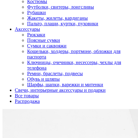
Костюмы
Футболки, свитеры, лонгсливы
Рубашки
Жакеты, жилеты, кардиганы
Пальто, плащи, куртки, пуховики
Аксессуары
Рюкзаки
Поясные сумки
Сумки и саквояжи
Кошельки, холдеры, портмоне, обложки для
паспорта
Ключницы, очечники, несессеры, чехлы для
телефона
Ремни, браслеты, подвесы
Обувь и шляпы
Шарфы, шапки, варежки и митенки
Cвечи, интерьерные аксессуары и подарки
Все товары
Распродажа