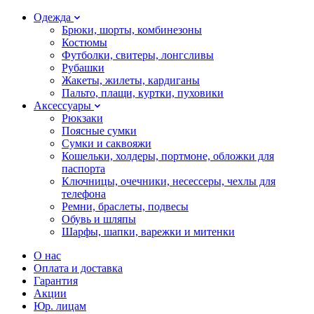
Одежда
Брюки, шорты, комбинезоны
Костюмы
Футболки, свитеры, лонгсливы
Рубашки
Жакеты, жилеты, кардиганы
Пальто, плащи, куртки, пуховики
Аксессуары
Рюкзаки
Поясные сумки
Сумки и саквояжи
Кошельки, холдеры, портмоне, обложки для
паспорта
Ключницы, очечники, несессеры, чехлы для
телефона
Ремни, браслеты, подвесы
Обувь и шляпы
Шарфы, шапки, варежки и митенки
О нас
Оплата и доставка
Гарантия
Акции
Юр. лицам