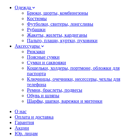
Одежда
Брюки, шорты, комбинезоны
Костюмы
Футболки, свитеры, лонгсливы
Рубашки
Жакеты, жилеты, кардиганы
Пальто, плащи, куртки, пуховики
Аксессуары
Рюкзаки
Поясные сумки
Сумки и саквояжи
Кошельки, холдеры, портмоне, обложки для
паспорта
Ключницы, очечники, несессеры, чехлы для
телефона
Ремни, браслеты, подвесы
Обувь и шляпы
Шарфы, шапки, варежки и митенки
О нас
Оплата и доставка
Гарантия
Акции
Юр. лицам