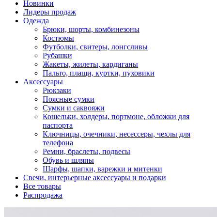
Новинки
Лидеры продаж
Одежда
Брюки, шорты, комбинезоны
Костюмы
Футболки, свитеры, лонгсливы
Рубашки
Жакеты, жилеты, кардиганы
Пальто, плащи, куртки, пуховики
Аксессуары
Рюкзаки
Поясные сумки
Сумки и саквояжи
Кошельки, холдеры, портмоне, обложки для
паспорта
Ключницы, очечники, несессеры, чехлы для
телефона
Ремни, браслеты, подвесы
Обувь и шляпы
Шарфы, шапки, варежки и митенки
Cвечи, интерьерные аксессуары и подарки
Все товары
Распродажа