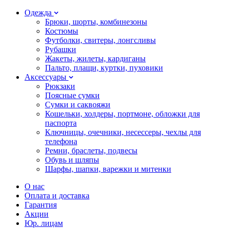
Одежда
Брюки, шорты, комбинезоны
Костюмы
Футболки, свитеры, лонгсливы
Рубашки
Жакеты, жилеты, кардиганы
Пальто, плащи, куртки, пуховики
Аксессуары
Рюкзаки
Поясные сумки
Сумки и саквояжи
Кошельки, холдеры, портмоне, обложки для
паспорта
Ключницы, очечники, несессеры, чехлы для
телефона
Ремни, браслеты, подвесы
Обувь и шляпы
Шарфы, шапки, варежки и митенки
О нас
Оплата и доставка
Гарантия
Акции
Юр. лицам